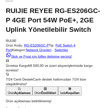
RUIJIE REYEE RG-ES206GC-
P 4GE Port 54W PoE+, 2GE
Uplink Yönetilebilir Switch
RUIJIE
Ürün Kodu:
RG-ES206GC-P
Tip:
PoE Switch 4
Port
Kategori:
Network Ürünleri
-
Switchler
Stok ve Fiyat için lütfen iletişime geçiniz!
Ücretsiz Kargo
₺8.500,00 ve üzeri alışverişlerinizde kargo
ücretsiz!
7/24 Cenlı Destek
Canlı destek hattımızdan 7/24 bize
ulaşabilirsiniz!
Ürün
Açıklaması
Ürün
Özellikleri
İade
Koşulları
Ürün açıklaması belirtilmemiş!