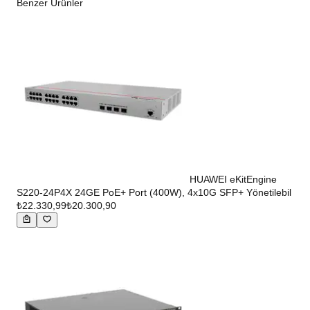
Benzer Ürünler
HUAWEI eKitEngine
S220-24P4X 24GE PoE+ Port (400W), 4x10G SFP+ Yönetilebil
₺22.330,99
₺20.300,90