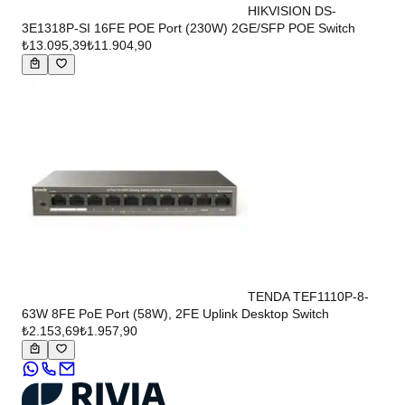
HIKVISION DS-
3E1318P-SI 16FE POE Port (230W) 2GE/SFP POE Switch
₺13.095,39
₺11.904,90
TENDA TEF1110P-8-
63W 8FE PoE Port (58W), 2FE Uplink Desktop Switch
₺2.153,69
₺1.957,90