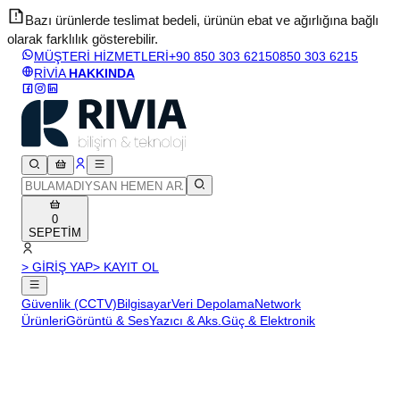
Bazı ürünlerde teslimat bedeli, ürünün ebat ve ağırlığına bağlı
olarak farklılık gösterebilir.
v
MÜŞTERİ HİZMETLERİ
+90 850 303 6215
0850 303 6215
RİVİA
HAKKINDA
0
SEPETİM
> GİRİŞ YAP
> KAYIT OL
Güvenlik (CCTV)
Bilgisayar
Veri Depolama
Network
Ürünleri
Görüntü & Ses
Yazıcı & Aks.
Güç & Elektronik