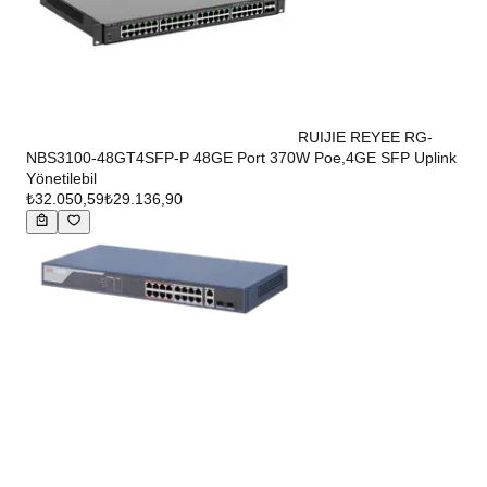
RUIJIE REYEE RG-
NBS3100-48GT4SFP-P 48GE Port 370W Poe,4GE SFP Uplink
Yönetilebil
₺32.050,59
₺29.136,90