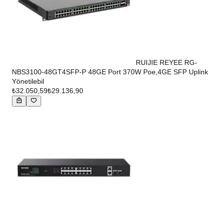
RUIJIE REYEE RG-
NBS3100-48GT4SFP-P 48GE Port 370W Poe,4GE SFP Uplink
Yönetilebil
₺32.050,59
₺29.136,90