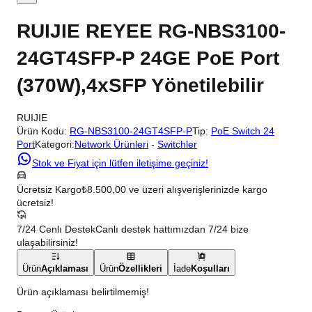
RUIJIE REYEE RG-NBS3100-
24GT4SFP-P 24GE PoE Port
(370W),4xSFP Yönetilebilir
RUIJIE
Ürün Kodu:
RG-NBS3100-24GT4SFP-P
Tip:
PoE Switch 24
Port
Kategori:
Network Ürünleri
-
Switchler
Stok ve Fiyat için lütfen iletişime geçiniz!
Ücretsiz Kargo
₺8.500,00 ve üzeri alışverişlerinizde kargo
ücretsiz!
7/24 Cenlı Destek
Canlı destek hattımızdan 7/24 bize
ulaşabilirsiniz!
Ürün
Açıklaması
Ürün
Özellikleri
İade
Koşulları
Ürün açıklaması belirtilmemiş!