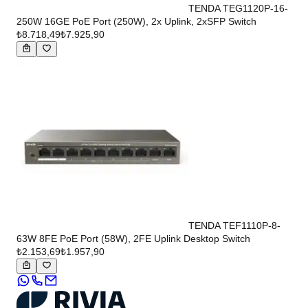
TENDA TEG1120P-16-
250W 16GE PoE Port (250W), 2x Uplink, 2xSFP Switch
₺8.718,49
₺7.925,90
TENDA TEF1110P-8-
63W 8FE PoE Port (58W), 2FE Uplink Desktop Switch
₺2.153,69
₺1.957,90