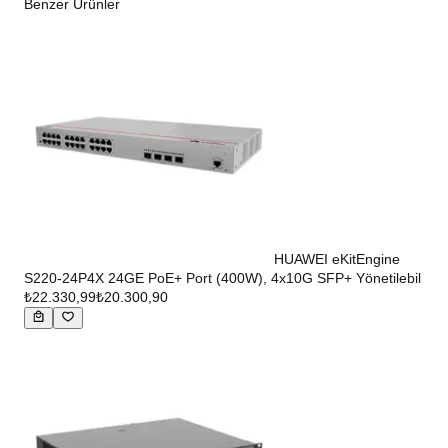
Benzer Ürünler
HUAWEI eKitEngine
S220-24P4X 24GE PoE+ Port (400W), 4x10G SFP+ Yönetilebil
₺22.330,99
₺20.300,90