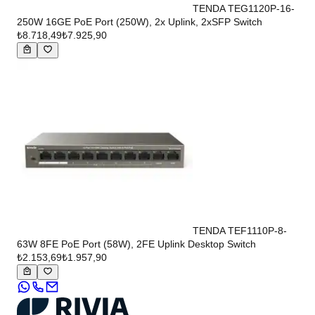
TENDA TEG1120P-16-
250W 16GE PoE Port (250W), 2x Uplink, 2xSFP Switch
₺8.718,49
₺7.925,90
TENDA TEF1110P-8-
63W 8FE PoE Port (58W), 2FE Uplink Desktop Switch
₺2.153,69
₺1.957,90