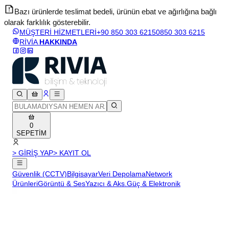
Bazı ürünlerde teslimat bedeli, ürünün ebat ve ağırlığına bağlı
olarak farklılık gösterebilir.
v
MÜŞTERİ HİZMETLERİ
+90 850 303 6215
0850 303 6215
RİVİA
HAKKINDA
0
SEPETİM
> GİRİŞ YAP
> KAYIT OL
Güvenlik (CCTV)
Bilgisayar
Veri Depolama
Network
Ürünleri
Görüntü & Ses
Yazıcı & Aks.
Güç & Elektronik