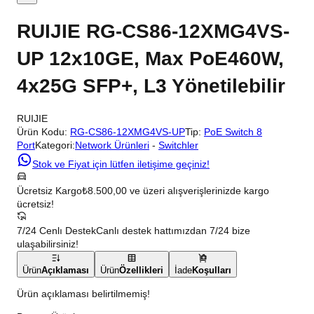
RUIJIE RG-CS86-12XMG4VS-
UP 12x10GE, Max PoE460W,
4x25G SFP+, L3 Yönetilebilir
RUIJIE
Ürün Kodu:
RG-CS86-12XMG4VS-UP
Tip:
PoE Switch 8
Port
Kategori:
Network Ürünleri
-
Switchler
Stok ve Fiyat için lütfen iletişime geçiniz!
Ücretsiz Kargo
₺8.500,00 ve üzeri alışverişlerinizde kargo
ücretsiz!
7/24 Cenlı Destek
Canlı destek hattımızdan 7/24 bize
ulaşabilirsiniz!
Ürün
Açıklaması
Ürün
Özellikleri
İade
Koşulları
Ürün açıklaması belirtilmemiş!