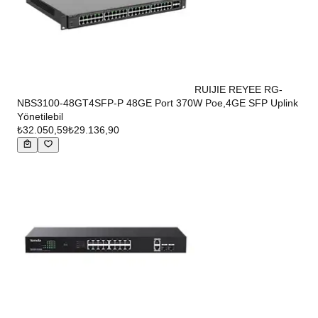
RUIJIE REYEE RG-
NBS3100-48GT4SFP-P 48GE Port 370W Poe,4GE SFP Uplink
Yönetilebil
₺32.050,59
₺29.136,90