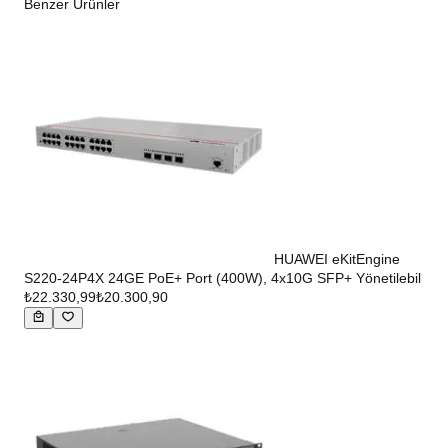
Benzer Ürünler
HUAWEI eKitEngine
S220-24P4X 24GE PoE+ Port (400W), 4x10G SFP+ Yönetilebil
₺22.330,99
₺20.300,90