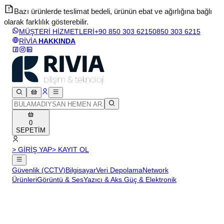
Bazı ürünlerde teslimat bedeli, ürünün ebat ve ağırlığına bağlı
olarak farklılık gösterebilir.
v
MÜŞTERİ HİZMETLERİ
+90 850 303 6215
0850 303 6215
RİVİA
HAKKINDA
0
SEPETİM
> GİRİŞ YAP
> KAYIT OL
Güvenlik (CCTV)
Bilgisayar
Veri Depolama
Network
Ürünleri
Görüntü & Ses
Yazıcı & Aks.
Güç & Elektronik