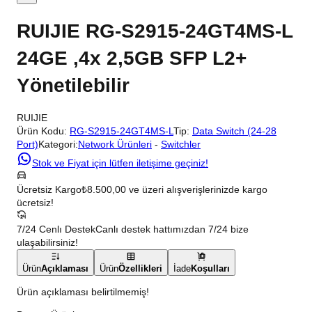
RUIJIE RG-S2915-24GT4MS-L
24GE ,4x 2,5GB SFP L2+
Yönetilebilir
RUIJIE
Ürün Kodu:
RG-S2915-24GT4MS-L
Tip:
Data Switch (24-28
Port)
Kategori:
Network Ürünleri
-
Switchler
Stok ve Fiyat için lütfen iletişime geçiniz!
Ücretsiz Kargo
₺8.500,00 ve üzeri alışverişlerinizde kargo
ücretsiz!
7/24 Cenlı Destek
Canlı destek hattımızdan 7/24 bize
ulaşabilirsiniz!
Ürün
Açıklaması
Ürün
Özellikleri
İade
Koşulları
Ürün açıklaması belirtilmemiş!