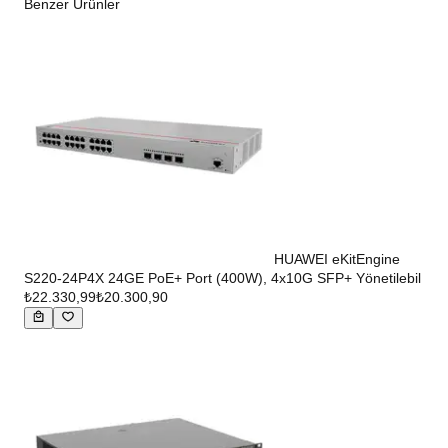
Benzer Ürünler
HUAWEI eKitEngine
S220-24P4X 24GE PoE+ Port (400W), 4x10G SFP+ Yönetilebil
₺22.330,99
₺20.300,90