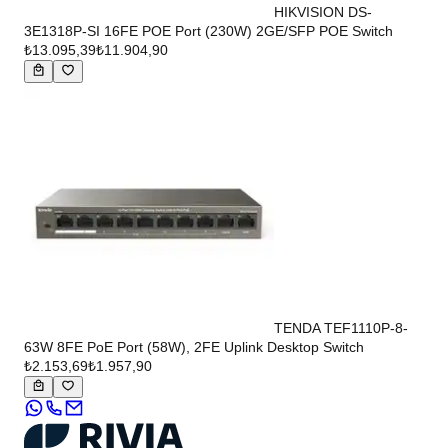
HIKVISION DS-
3E1318P-SI 16FE POE Port (230W) 2GE/SFP POE Switch
₺13.095,39
₺11.904,90
TENDA TEF1110P-8-
63W 8FE PoE Port (58W), 2FE Uplink Desktop Switch
₺2.153,69
₺1.957,90