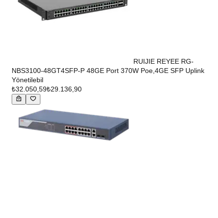
RUIJIE REYEE RG-
NBS3100-48GT4SFP-P 48GE Port 370W Poe,4GE SFP Uplink
Yönetilebil
₺32.050,59
₺29.136,90