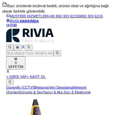
Bazı ürünlerde teslimat bedeli, ürünün ebat ve ağırlığına bağlı
olarak farklılık gösterebilir.
v
MÜŞTERİ HİZMETLERİ
+90 850 303 6215
0850 303 6215
RİVİA
HAKKINDA
0
SEPETİM
> GİRİŞ YAP
> KAYIT OL
Güvenlik (CCTV)
Bilgisayar
Veri Depolama
Network
Ürünleri
Görüntü & Ses
Yazıcı & Aks.
Güç & Elektronik