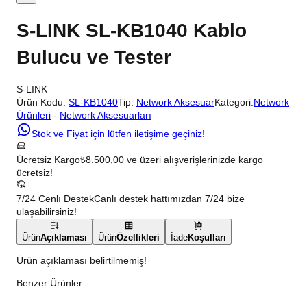
S-LINK SL-KB1040 Kablo
Bulucu ve Tester
S-LINK
Ürün Kodu:
SL-KB1040
Tip:
Network Aksesuar
Kategori:
Network
Ürünleri
-
Network Aksesuarları
Stok ve Fiyat için lütfen iletişime geçiniz!
Ücretsiz Kargo
₺8.500,00 ve üzeri alışverişlerinizde kargo
ücretsiz!
7/24 Cenlı Destek
Canlı destek hattımızdan 7/24 bize
ulaşabilirsiniz!
Ürün
Açıklaması
Ürün
Özellikleri
İade
Koşulları
Ürün açıklaması belirtilmemiş!
Benzer Ürünler