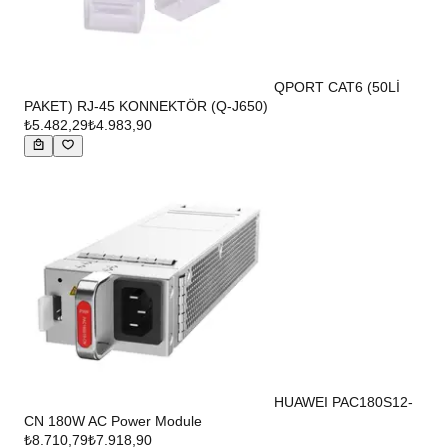
QPORT CAT6 (50Lİ
PAKET) RJ-45 KONNEKTÖR (Q-J650)
₺5.482,29
₺4.983,90
HUAWEI PAC180S12-
CN 180W AC Power Module
₺8.710,79
₺7.918,90