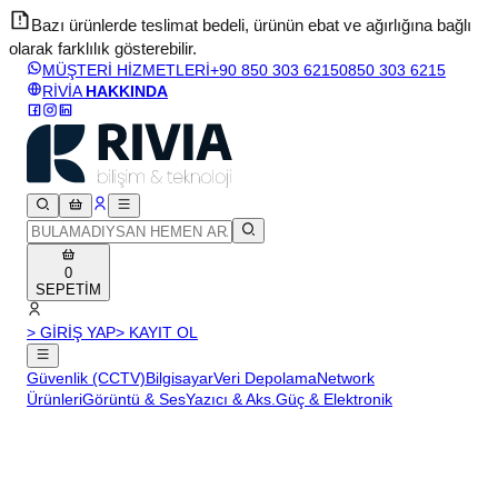
Bazı ürünlerde teslimat bedeli, ürünün ebat ve ağırlığına bağlı
olarak farklılık gösterebilir.
v
MÜŞTERİ HİZMETLERİ
+90 850 303 6215
0850 303 6215
RİVİA
HAKKINDA
0
SEPETİM
> GİRİŞ YAP
> KAYIT OL
Güvenlik (CCTV)
Bilgisayar
Veri Depolama
Network
Ürünleri
Görüntü & Ses
Yazıcı & Aks.
Güç & Elektronik