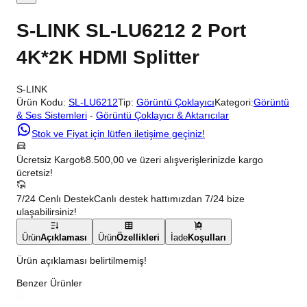
S-LINK SL-LU6212 2 Port
4K*2K HDMI Splitter
S-LINK
Ürün Kodu:
SL-LU6212
Tip:
Görüntü Çoklayıcı
Kategori:
Görüntü
& Ses Sistemleri
-
Görüntü Çoklayıcı & Aktarıcılar
Stok ve Fiyat için lütfen iletişime geçiniz!
Ücretsiz Kargo
₺8.500,00 ve üzeri alışverişlerinizde kargo
ücretsiz!
7/24 Cenlı Destek
Canlı destek hattımızdan 7/24 bize
ulaşabilirsiniz!
Ürün
Açıklaması
Ürün
Özellikleri
İade
Koşulları
Ürün açıklaması belirtilmemiş!
Benzer Ürünler