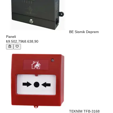
BE Sismik Deprem
Paneli
₺9.502,79
₺8.638,90
TEKNİM TFB-3168