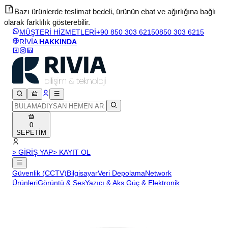
Bazı ürünlerde teslimat bedeli, ürünün ebat ve ağırlığına bağlı
olarak farklılık gösterebilir.
v
MÜŞTERİ HİZMETLERİ
+90 850 303 6215
0850 303 6215
RİVİA
HAKKINDA
0
SEPETİM
> GİRİŞ YAP
> KAYIT OL
Güvenlik (CCTV)
Bilgisayar
Veri Depolama
Network
Ürünleri
Görüntü & Ses
Yazıcı & Aks.
Güç & Elektronik