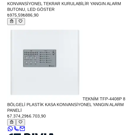
KONVANSİYONEL TEKRAR KURULABİLİR YANGIN ALARM
BUTONU, LED GÖSTER
₺975,59
₺886,90
TEKNİM TFP-4408P 8
BÖLGELİ PLASTİK KASA KONVANSİYONEL YANGIN ALARM
PANELİ
₺7.374,29
₺6.703,90