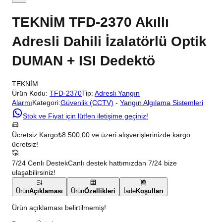
TEKNİM TFD-2370 Akıllı
Adresli Dahili İzalatörlü Optik
DUMAN + ISI Dedektö
TEKNİM
Ürün Kodu:
TFD-2370
Tip:
Adresli Yangın
Alarmı
Kategori:
Güvenlik (CCTV)
-
Yangın Algılama Sistemleri
Stok ve Fiyat için lütfen iletişime geçiniz!
Ücretsiz Kargo
₺8.500,00 ve üzeri alışverişlerinizde kargo
ücretsiz!
7/24 Cenlı Destek
Canlı destek hattımızdan 7/24 bize
ulaşabilirsiniz!
Ürün
Açıklaması
Ürün
Özellikleri
İade
Koşulları
Ürün açıklaması belirtilmemiş!