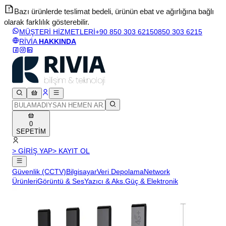
Bazı ürünlerde teslimat bedeli, ürünün ebat ve ağırlığına bağlı
olarak farklılık gösterebilir.
v
MÜŞTERİ HİZMETLERİ
+90 850 303 6215
0850 303 6215
RİVİA
HAKKINDA
0
SEPETİM
> GİRİŞ YAP
> KAYIT OL
Güvenlik (CCTV)
Bilgisayar
Veri Depolama
Network
Ürünleri
Görüntü & Ses
Yazıcı & Aks.
Güç & Elektronik