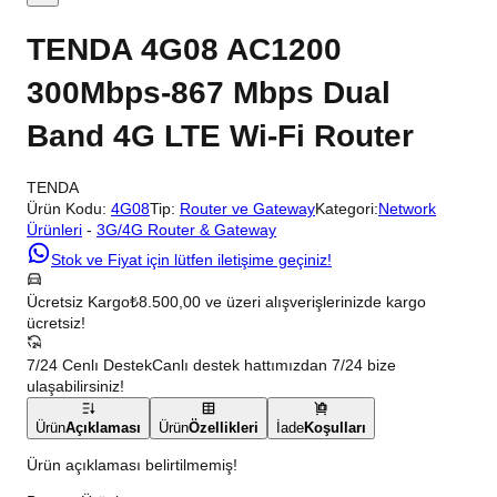
TENDA 4G08 AC1200
300Mbps-867 Mbps Dual
Band 4G LTE Wi-Fi Router
TENDA
Ürün Kodu:
4G08
Tip:
Router ve Gateway
Kategori:
Network
Ürünleri
-
3G/4G Router & Gateway
Stok ve Fiyat için lütfen iletişime geçiniz!
Ücretsiz Kargo
₺8.500,00 ve üzeri alışverişlerinizde kargo
ücretsiz!
7/24 Cenlı Destek
Canlı destek hattımızdan 7/24 bize
ulaşabilirsiniz!
Ürün
Açıklaması
Ürün
Özellikleri
İade
Koşulları
Ürün açıklaması belirtilmemiş!