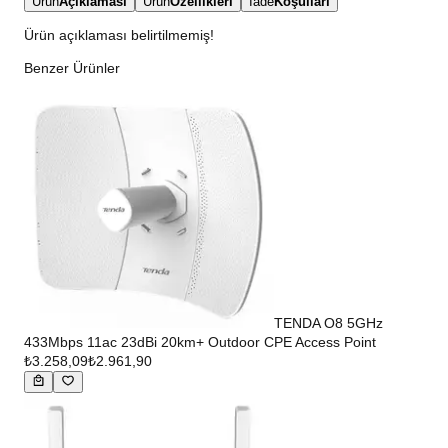
Ürün
Açıklaması
Ürün
Özellikleri
İade
Koşulları
Ürün açıklaması belirtilmemiş!
Benzer Ürünler
TENDA O8 5GHz
433Mbps 11ac 23dBi 20km+ Outdoor CPE Access Point
₺3.258,09
₺2.961,90