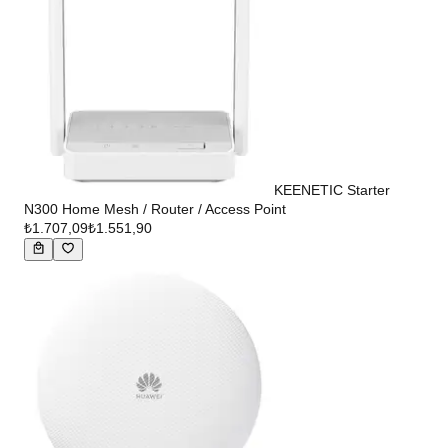
KEENETIC Starter
N300 Home Mesh / Router / Access Point
₺1.707,09
₺1.551,90