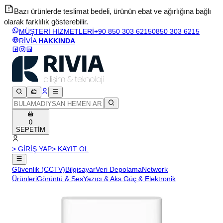
Bazı ürünlerde teslimat bedeli, ürünün ebat ve ağırlığına bağlı
olarak farklılık gösterebilir.
v
MÜŞTERİ HİZMETLERİ
+90 850 303 6215
0850 303 6215
RİVİA
HAKKINDA
0
SEPETİM
> GİRİŞ YAP
> KAYIT OL
Güvenlik (CCTV)
Bilgisayar
Veri Depolama
Network
Ürünleri
Görüntü & Ses
Yazıcı & Aks.
Güç & Elektronik