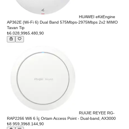
HUAWEI eKitEngine
AP362E (Wi-Fi 6) Dual Band 575Mbps-2975Mbps 2x2 MIMO
Tavan Tip
₺6.028,99
₺5.480,90
RUIJIE REYEE RG-
RAP2266 Wifi 6 İç Ortam Access Point - Dual-band, AX3000
₺8.959,39
₺8.144,90