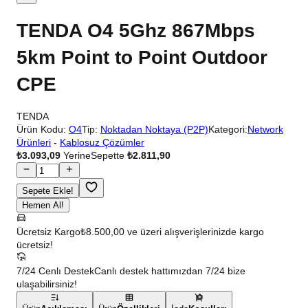
TENDA O4 5Ghz 867Mbps
5km Point to Point Outdoor
CPE
TENDA
Ürün Kodu:
O4
Tip:
Noktadan Noktaya (P2P)
Kategori:
Network
Ürünleri
-
Kablosuz Çözümler
₺3.093,09
Yerine
Sepette
₺2.811,90
Sepete Ekle!
Hemen Al!
Ücretsiz Kargo
₺8.500,00 ve üzeri alışverişlerinizde kargo
ücretsiz!
7/24 Cenlı Destek
Canlı destek hattımızdan 7/24 bize
ulaşabilirsiniz!