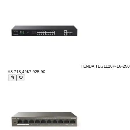
TENDA TEG1120P-16-250W 
₺8.718,49
₺7.925,90