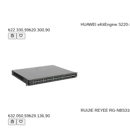
HUAWEI eKitEngine S220-
₺22.330,99
₺20.300,90
RUIJIE REYEE RG-NBS3100
₺32.050,59
₺29.136,90