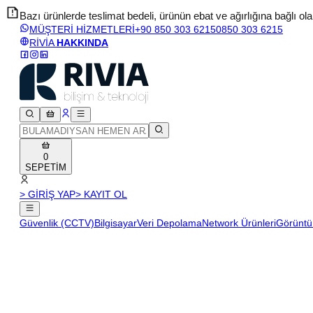
Bazı ürünlerde teslimat bedeli, ürünün ebat ve ağırlığına bağlı olara
MÜŞTERİ HİZMETLERİ
+90 850 303 6215
0850 303 6215
RİVİA
HAKKINDA
0
SEPETİM
> GİRİŞ YAP
> KAYIT OL
Güvenlik (CCTV)
Bilgisayar
Veri Depolama
Network Ürünleri
Görüntü