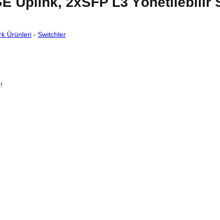
Uplink, 2xSFP L3 Yönetilebilir 
k Ürünleri
-
Switchler
!