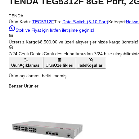
TENDA TEG5312F 8GE Port, 2GE 
TENDA
Ürün Kodu:
TEG5312F
Tip:
Data Switch (5-10 Port)
Kategori:
Networ
Stok ve Fiyat için lütfen iletişime geçiniz!
Ücretsiz Kargo
₺8.500,00 ve üzeri alışverişlerinizde kargo ücretsiz!
7/24 Cenlı Destek
Canlı destek hattımızdan 7/24 bize ulaşabilirsiniz
Ürün
Açıklaması
Ürün
Özellikleri
İade
Koşulları
Ürün açıklaması belirtilmemiş!
Benzer Ürünler