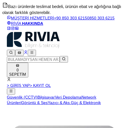
Bazı ürünlerde teslimat bedeli, ürünün ebat ve ağırlığına bağlı
olarak farklılık gösterebilir.
v
MÜŞTERİ HİZMETLERİ
+90 850 303 6215
0850 303 6215
RİVİA
HAKKINDA
0
SEPETİM
> GİRİŞ YAP
> KAYIT OL
Güvenlik (CCTV)
Bilgisayar
Veri Depolama
Network
Ürünleri
Görüntü & Ses
Yazıcı & Aks.
Güç & Elektronik