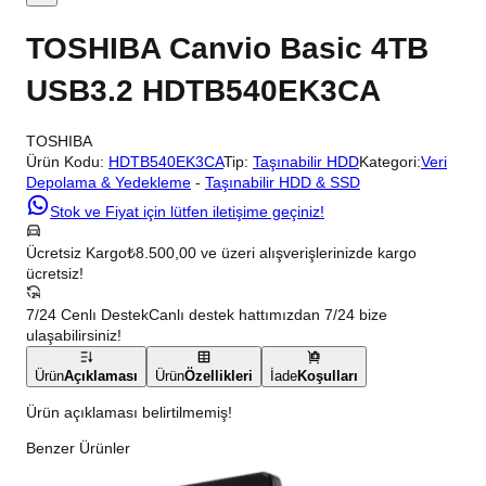
TOSHIBA Canvio Basic 4TB
USB3.2 HDTB540EK3CA
TOSHIBA
Ürün Kodu:
HDTB540EK3CA
Tip:
Taşınabilir HDD
Kategori:
Veri
Depolama & Yedekleme
-
Taşınabilir HDD & SSD
Stok ve Fiyat için lütfen iletişime geçiniz!
Ücretsiz Kargo
₺8.500,00 ve üzeri alışverişlerinizde kargo
ücretsiz!
7/24 Cenlı Destek
Canlı destek hattımızdan 7/24 bize
ulaşabilirsiniz!
Ürün
Açıklaması
Ürün
Özellikleri
İade
Koşulları
Ürün açıklaması belirtilmemiş!
Benzer Ürünler