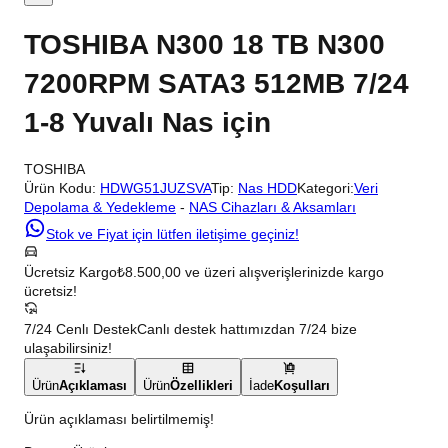
TOSHIBA N300 18 TB N300
7200RPM SATA3 512MB 7/24
1-8 Yuvalı Nas için
TOSHIBA
Ürün Kodu:
HDWG51JUZSVA
Tip:
Nas HDD
Kategori:
Veri
Depolama & Yedekleme
-
NAS Cihazları & Aksamları
Stok ve Fiyat için lütfen iletişime geçiniz!
Ücretsiz Kargo
₺8.500,00 ve üzeri alışverişlerinizde kargo
ücretsiz!
7/24 Cenlı Destek
Canlı destek hattımızdan 7/24 bize
ulaşabilirsiniz!
Ürün
Açıklaması
Ürün
Özellikleri
İade
Koşulları
Ürün açıklaması belirtilmemiş!