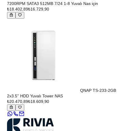
7200RPM SATA3 512MB 7/24 1-8 Yuvalı Nas için
₺18.402,89
₺16.729,90
QNAP TS-233-2GB
2x3.5'' HDD Yuvalı Tower NAS
₺20.470,89
₺18.609,90