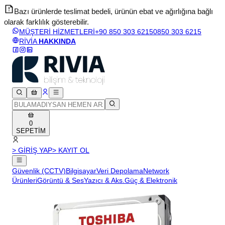
Bazı ürünlerde teslimat bedeli, ürünün ebat ve ağırlığına bağlı
olarak farklılık gösterebilir.
v
MÜŞTERİ HİZMETLERİ
+90 850 303 6215
0850 303 6215
RİVİA
HAKKINDA
0
SEPETİM
> GİRİŞ YAP
> KAYIT OL
Güvenlik (CCTV)
Bilgisayar
Veri Depolama
Network
Ürünleri
Görüntü & Ses
Yazıcı & Aks.
Güç & Elektronik