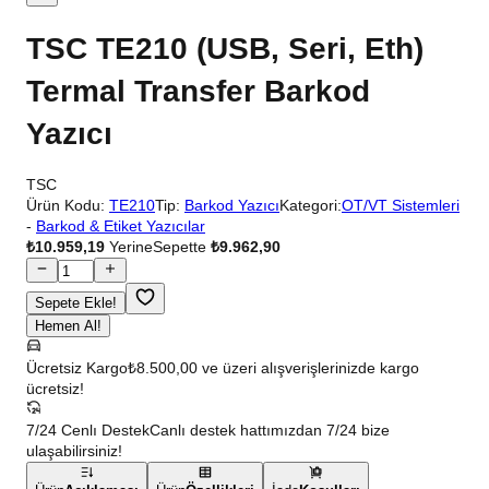
TSC TE210 (USB, Seri, Eth)
Termal Transfer Barkod
Yazıcı
TSC
Ürün Kodu:
TE210
Tip:
Barkod Yazıcı
Kategori:
OT/VT Sistemleri
-
Barkod & Etiket Yazıcılar
₺10.959,19
Yerine
Sepette
₺9.962,90
Sepete Ekle!
Hemen Al!
Ücretsiz Kargo
₺8.500,00 ve üzeri alışverişlerinizde kargo
ücretsiz!
7/24 Cenlı Destek
Canlı destek hattımızdan 7/24 bize
ulaşabilirsiniz!