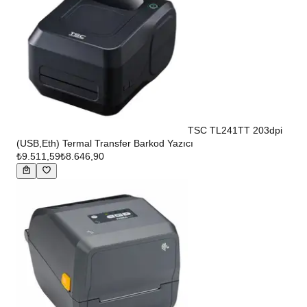
TSC TL241TT 203dpi
(USB,Eth) Termal Transfer Barkod Yazıcı
₺9.511,59
₺8.646,90