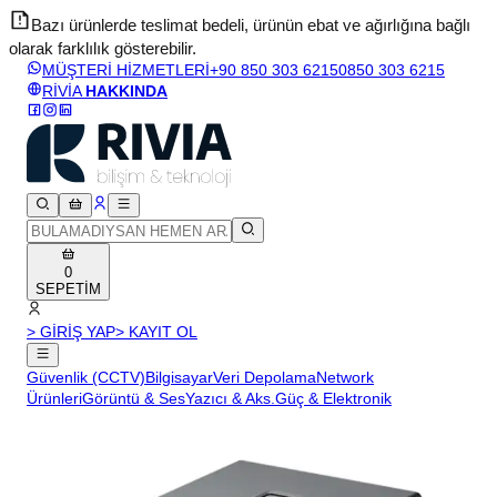
Bazı ürünlerde teslimat bedeli, ürünün ebat ve ağırlığına bağlı
olarak farklılık gösterebilir.
v
MÜŞTERİ HİZMETLERİ
+90 850 303 6215
0850 303 6215
RİVİA
HAKKINDA
0
SEPETİM
> GİRİŞ YAP
> KAYIT OL
Güvenlik (CCTV)
Bilgisayar
Veri Depolama
Network
Ürünleri
Görüntü & Ses
Yazıcı & Aks.
Güç & Elektronik