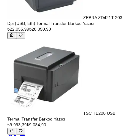
ZEBRA ZD421T 203
Dpi (USB, Eth) Termal Transfer Barkod Yazıcı
₺22.055,99
₺20.050,90
TSC TE200 USB
Termal Transfer Barkod Yazıcı
₺9.993,39
₺9.084,90