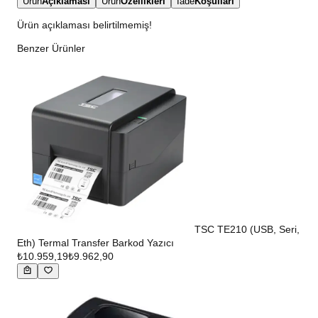
Ürün
Açıklaması
Ürün
Özellikleri
İade
Koşulları
Ürün açıklaması belirtilmemiş!
Benzer Ürünler
TSC TE210 (USB, Seri,
Eth) Termal Transfer Barkod Yazıcı
₺10.959,19
₺9.962,90