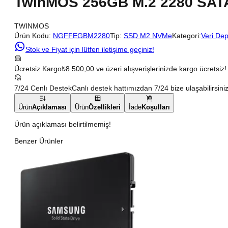
TwinMOS 256GB M.2 2280 SAT
TWINMOS
Ürün Kodu:
NGFFEGBM2280
Tip:
SSD M2 NVMe
Kategori:
Veri De
Stok ve Fiyat için lütfen iletişime geçiniz!
Ücretsiz Kargo
₺8.500,00 ve üzeri alışverişlerinizde kargo ücretsiz!
7/24 Cenlı Destek
Canlı destek hattımızdan 7/24 bize ulaşabilirsiniz
Ürün
Açıklaması
Ürün
Özellikleri
İade
Koşulları
Ürün açıklaması belirtilmemiş!
Benzer Ürünler