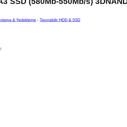
A3 SSD (580Mb-550Mb/s) 3DNAN
polama & Yedekleme
-
Taşınabilir HDD & SSD
!