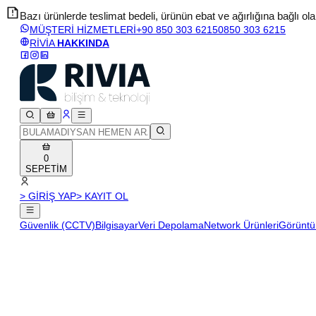
Bazı ürünlerde teslimat bedeli, ürünün ebat ve ağırlığına bağlı olara
MÜŞTERİ HİZMETLERİ
+90 850 303 6215
0850 303 6215
RİVİA
HAKKINDA
0
SEPETİM
> GİRİŞ YAP
> KAYIT OL
Güvenlik (CCTV)
Bilgisayar
Veri Depolama
Network Ürünleri
Görüntü