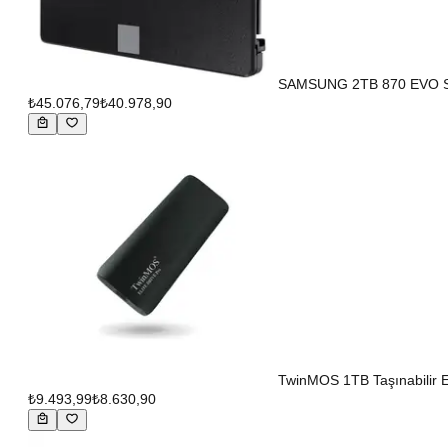
SAMSUNG 2TB 870 EVO S
₺45.076,79
₺40.978,90
TwinMOS 1TB Taşınabilir 
₺9.493,99
₺8.630,90