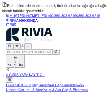
Bazı ürünlerde teslimat bedeli, ürünün ebat ve ağırlığına bağlı
olarak farklılık gösterebilir.
v
MÜŞTERİ HİZMETLERİ
+90 850 303 6215
0850 303 6215
RİVİA
HAKKINDA
0
SEPETİM
> GİRİŞ YAP
> KAYIT OL
Güvenlik (CCTV)
Bilgisayar
Veri Depolama
Network
Ürünleri
Görüntü & Ses
Yazıcı & Aks.
Güç & Elektronik