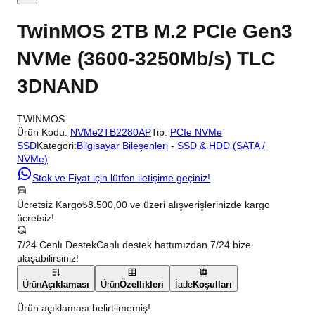
TwinMOS 2TB M.2 PCIe Gen3
NVMe (3600-3250Mb/s) TLC
3DNAND
TWINMOS
Ürün Kodu:
NVMe2TB2280AP
Tip:
PCIe NVMe
SSD
Kategori:
Bilgisayar Bileşenleri
-
SSD & HDD (SATA /
NVMe)
Stok ve Fiyat için lütfen iletişime geçiniz!
Ücretsiz Kargo
₺8.500,00 ve üzeri alışverişlerinizde kargo
ücretsiz!
7/24 Cenlı Destek
Canlı destek hattımızdan 7/24 bize
ulaşabilirsiniz!
Ürün
Açıklaması
Ürün
Özellikleri
İade
Koşulları
Ürün açıklaması belirtilmemiş!