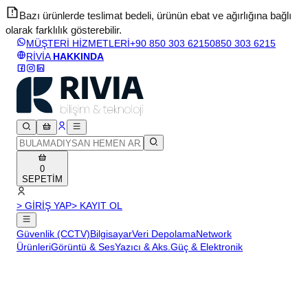
Bazı ürünlerde teslimat bedeli, ürünün ebat ve ağırlığına bağlı
olarak farklılık gösterebilir.
v
MÜŞTERİ HİZMETLERİ
+90 850 303 6215
0850 303 6215
RİVİA
HAKKINDA
0
SEPETİM
> GİRİŞ YAP
> KAYIT OL
Güvenlik (CCTV)
Bilgisayar
Veri Depolama
Network
Ürünleri
Görüntü & Ses
Yazıcı & Aks.
Güç & Elektronik