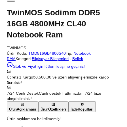
TwinMOS Sodimm DDR5
16GB 4800MHz CL40
Notebook Ram
TWINMOS
Ürün Kodu:
TMD516GB4800S40
Tip:
Notebook
RAM
Kategori:
Bilgisayar Bileşenleri
-
Bellek
Stok ve Fiyat için lütfen iletişime geçiniz!
Ücretsiz Kargo
₺8.500,00 ve üzeri alışverişlerinizde kargo
ücretsiz!
7/24 Cenlı Destek
Canlı destek hattımızdan 7/24 bize
ulaşabilirsiniz!
Ürün
Açıklaması
Ürün
Özellikleri
İade
Koşulları
Ürün açıklaması belirtilmemiş!