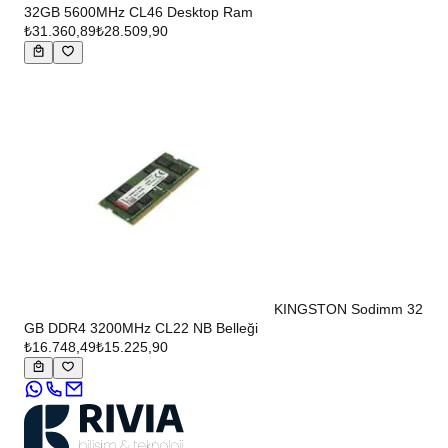
32GB 5600MHz CL46 Desktop Ram
₺31.360,89
₺28.509,90
KINGSTON Sodimm 32
GB DDR4 3200MHz CL22 NB Belleği
₺16.748,49
₺15.225,90