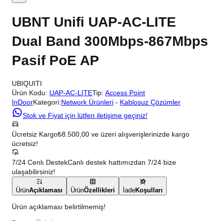
UBNT Unifi UAP-AC-LITE
Dual Band 300Mbps-867Mbps
Pasif PoE AP
UBIQUITI
Ürün Kodu:
UAP-AC-LITE
Tip:
Access Point
InDoor
Kategori:
Network Ürünleri
-
Kablosuz Çözümler
Stok ve Fiyat için lütfen iletişime geçiniz!
Ücretsiz Kargo
₺8.500,00 ve üzeri alışverişlerinizde kargo
ücretsiz!
7/24 Cenlı Destek
Canlı destek hattımızdan 7/24 bize
ulaşabilirsiniz!
Ürün
Açıklaması
Ürün
Özellikleri
İade
Koşulları
Ürün açıklaması belirtilmemiş!