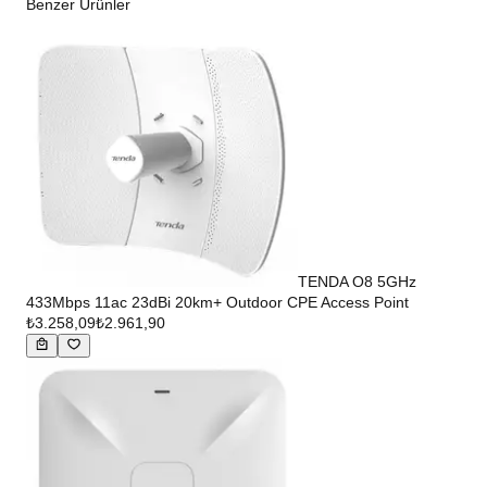
Benzer Ürünler
TENDA O8 5GHz
433Mbps 11ac 23dBi 20km+ Outdoor CPE Access Point
₺3.258,09
₺2.961,90