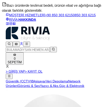
Bazı ürünlerde teslimat bedeli, ürünün ebat ve ağırlığına bağlı
olarak farklılık gösterebilir.
v
MÜŞTERİ HİZMETLERİ
+90 850 303 6215
0850 303 6215
RİVİA
HAKKINDA
0
SEPETİM
> GİRİŞ YAP
> KAYIT OL
Güvenlik (CCTV)
Bilgisayar
Veri Depolama
Network
Ürünleri
Görüntü & Ses
Yazıcı & Aks.
Güç & Elektronik