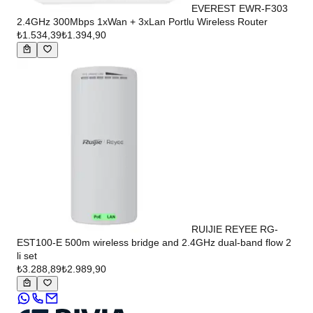
EVEREST EWR-F303
2.4GHz 300Mbps 1xWan + 3xLan Portlu Wireless Router
₺1.534,39
₺1.394,90
RUIJIE REYEE RG-
EST100-E 500m wireless bridge and 2.4GHz dual-band flow 2
li set
₺3.288,89
₺2.989,90