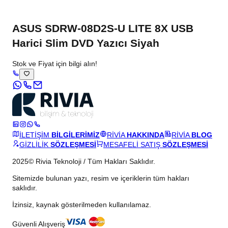
ASUS SDRW-08D2S-U LITE 8X USB
Harici Slim DVD Yazıcı Siyah
Stok ve Fiyat için bilgi alın!
İLETİŞİM
BİLGİLERİMİZ
RİVİA
HAKKINDA
RİVİA
BLOG
GİZLİLİK
SÖZLEŞMESİ
MESAFELİ SATIŞ
SÖZLEŞMESİ
2025© Rivia Teknoloji / Tüm Hakları Saklıdır.
Sitemizde bulunan yazı, resim ve içeriklerin tüm hakları
saklıdır.
İzinsiz, kaynak gösterilmeden kullanılamaz.
Güvenli Alışveriş