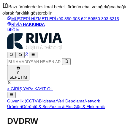
Bazı ürünlerde teslimat bedeli, ürünün ebat ve ağırlığına bağlı
olarak farklılık gösterebilir.
v
MÜŞTERİ HİZMETLERİ
+90 850 303 6215
0850 303 6215
RİVİA
HAKKINDA
0
SEPETİM
> GİRİŞ YAP
> KAYIT OL
Güvenlik (CCTV)
Bilgisayar
Veri Depolama
Network
Ürünleri
Görüntü & Ses
Yazıcı & Aks.
Güç & Elektronik
DVDRW