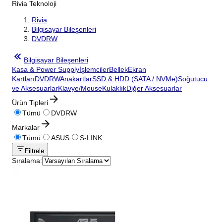
Rivia Teknoloji
Rivia
Bilgisayar Bileşenleri
DVDRW
Bilgisayar Bileşenleri
Kasa & Power Supply
İşlemciler
Bellek
Ekran
Kartları
DVDRW
Anakartlar
SSD & HDD (SATA / NVMe)
Soğutucu
ve Aksesuarlar
Klavye/Mouse
Kulaklık
Diğer Aksesuarlar
Ürün Tipleri
Tümü
DVDRW
Markalar
Tümü
ASUS
S-LINK
Filtrele
Sıralama: