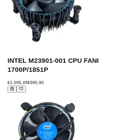
INTEL M23901-001 CPU FANI
1700P/1851P
₺1.095,49
₺995,90