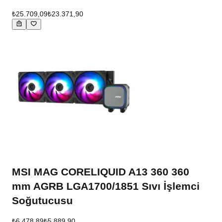
₺25.709,09
₺23.371,90
MSI MAG CORELIQUID A13 360 360
mm AGRB LGA1700/1851 Sıvı İşlemci
Soğutucusu
₺6.478,89
₺5.889,90