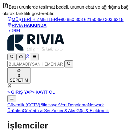
Bazı ürünlerde teslimat bedeli, ürünün ebat ve ağırlığına bağlı
olarak farklılık gösterebilir.
v
MÜŞTERİ HİZMETLERİ
+90 850 303 6215
0850 303 6215
RİVİA
HAKKINDA
0
SEPETİM
> GİRİŞ YAP
> KAYIT OL
Güvenlik (CCTV)
Bilgisayar
Veri Depolama
Network
Ürünleri
Görüntü & Ses
Yazıcı & Aks.
Güç & Elektronik
İşlemciler