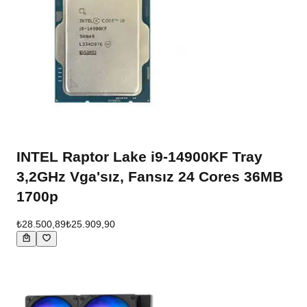
INTEL Raptor Lake i9-14900KF Tray
3,2GHz Vga'sız, Fansız 24 Cores 36MB
1700p
₺28.500,89
₺25.909,90