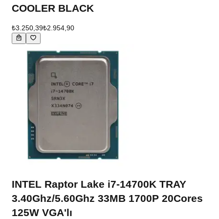
COOLER BLACK
₺3.250,39
₺2.954,90
INTEL Raptor Lake i7-14700K TRAY
3.40Ghz/5.60Ghz 33MB 1700P 20Cores
125W VGA'lı