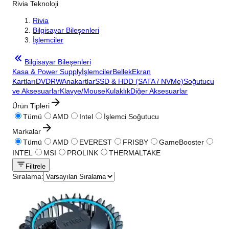
Rivia Teknoloji
Rivia
Bilgisayar Bileşenleri
İşlemciler
Bilgisayar Bileşenleri
Kasa & Power Supply
İşlemciler
Bellek
Ekran
Kartları
DVDRW
Anakartlar
SSD & HDD (SATA / NVMe)
Soğutucu
ve Aksesuarlar
Klavye/Mouse
Kulaklık
Diğer Aksesuarlar
Ürün Tipleri
Tümü
AMD
Intel
İşlemci Soğutucu
Markalar
Tümü
AMD
EVEREST
FRISBY
GameBooster
INTEL
MSI
PROLINK
THERMALTAKE
Filtrele
Sıralama: