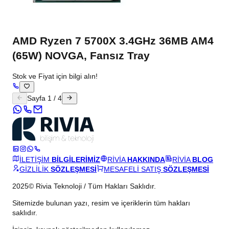
AMD Ryzen 7 5700X 3.4GHz 36MB AM4
(65W) NOVGA, Fansız Tray
Stok ve Fiyat için bilgi alın!
Sayfa
1
/
4
İLETİŞİM
BİLGİLERİMİZ
RİVİA
HAKKINDA
RİVİA
BLOG
GİZLİLİK
SÖZLEŞMESİ
MESAFELİ SATIŞ
SÖZLEŞMESİ
2025© Rivia Teknoloji / Tüm Hakları Saklıdır.
Sitemizde bulunan yazı, resim ve içeriklerin tüm hakları
saklıdır.